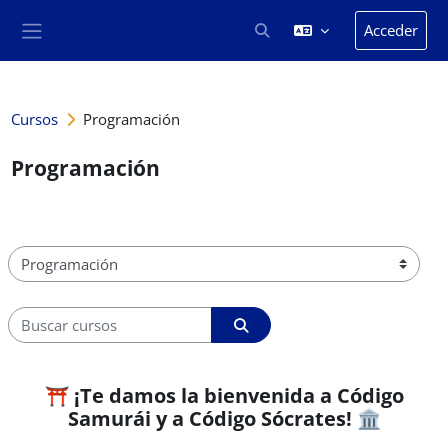
Salta al contenido principal
Acceder
Selector de búsqueda de en
Panel lateral
Cursos
Programación
Programación
Categorías
Buscar cursos
Buscar cursos
⛩️ ¡Te damos la bienvenida a Código
Samurái y a Código Sócrates! 🏛️