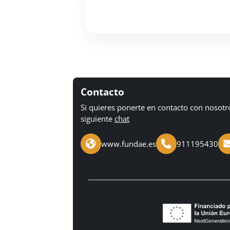
Contacto
Si quieres ponerte en contacto con nosotr
siguiente
chat
www.fundae.es
911195430