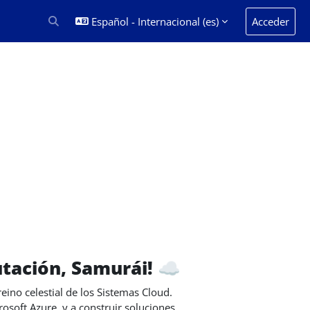
Español - Internacional ‎(es)‎
Acceder
Selector de búsqueda de entrada
utación, Samurái!
☁️
reino celestial de los Sistemas Cloud.
soft Azure, y a construir soluciones