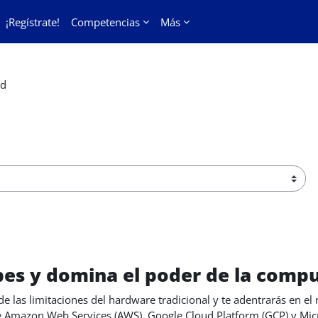
¡Regístrate!
Competencias
Más
ud
ar cursos
bes y domina el poder de la comp
de las limitaciones del hardware tradicional y te adentrarás en el 
 Amazon Web Services (AWS), Google Cloud Platform (GCP) y Micro