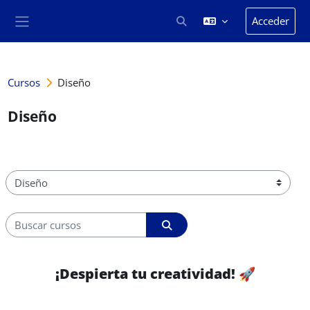
Salta al contenido principal
Acceder
Selector de búsqueda de en
Panel lateral
Cursos
Diseño
Diseño
Categorías
Buscar cursos
Buscar cursos
¡Despierta tu creatividad!
🚀