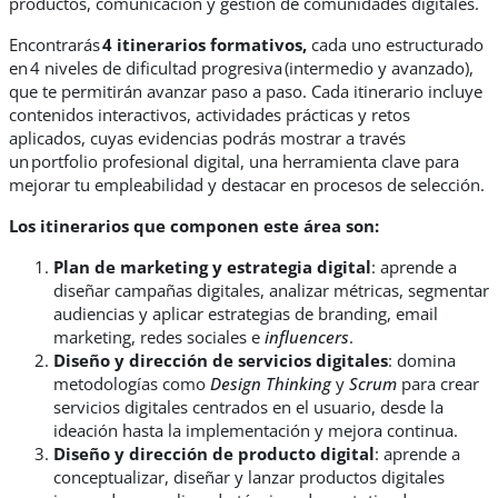
productos, comunicación y gestión de comunidades digitales.
Encontrarás
4
itinerarios formativos
,
cada uno estructurado
en
4 niveles de dificultad progresiva
(intermedio y avanzado),
que te permitirán avanzar paso a paso. Cada itinerario incluye
contenidos interactivos, actividades prácticas y retos
aplicados
, cuyas evidencias podrás mostrar a través
un
portfolio
profesional digital
, una herramienta clave para
mejorar tu empleabilidad y destacar en procesos de selección.
Los itinerarios que componen este área son:
Plan de
m
arketing y
e
strategia
d
igital
: a
prende a
diseñar campañas digitales, analizar métricas, segmentar
audiencias y aplicar estrategias de branding, email
marketing, redes sociales e
influencers
.
Diseño y
d
irección de
s
ervicios
d
igitales
: d
omina
metodologías como
Design Thinking
y
Scrum
para crear
servicios digitales centrados en el usuario, desde la
ideación hasta la implementación y mejora continua.
Diseño y
d
irección de
p
roducto
d
igital
: a
prende a
conceptualizar, diseñar y lanzar productos digitales