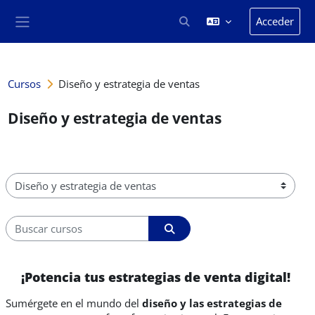
Salta al contenido principal
Acceder
Selector de búsqueda de en
Panel lateral
Cursos
Diseño y estrategia de ventas
Diseño y estrategia de ventas
Categorías
Buscar cursos
Buscar cursos
¡Potencia tus estrategias de venta
d
igital
!
Sumérgete en el mundo del
diseño y las estrategias de