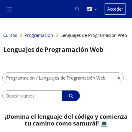
Salta al contenido principal
Acceder
Selector de búsqueda de en
Panel lateral
Cursos
Programación
Lenguajes de Programación Web
Lenguajes de Programación Web
Categorías
Buscar cursos
Buscar cursos
¡Domina el lenguaje del código y comienza
tu camino como samurái! 💻