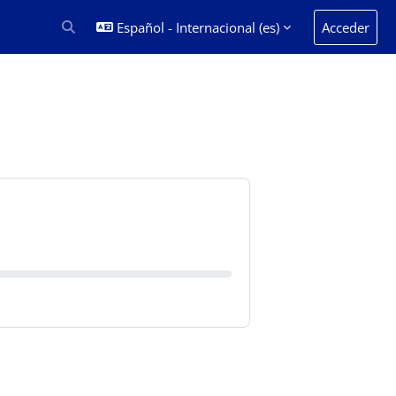
Español - Internacional ‎(es)‎
Acceder
Selector de búsqueda de entrada