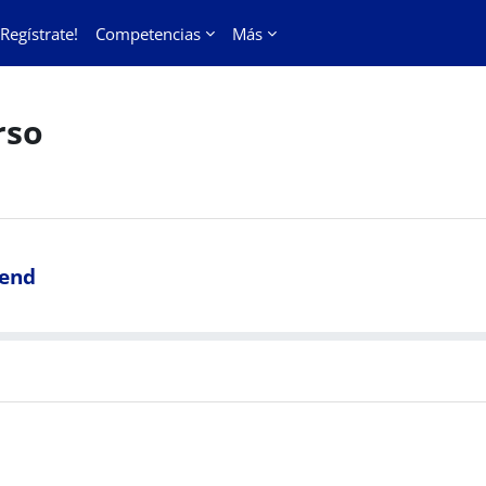
¡Regístrate!
Competencias
Más
rso
tend