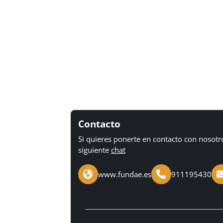
Contacto
Si quieres ponerte en contacto con nosotr
siguiente
chat
www.fundae.es
911195430