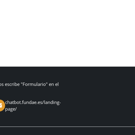
os escribe "Formulario" en el
chatbot.fundae.es/landing-
page/