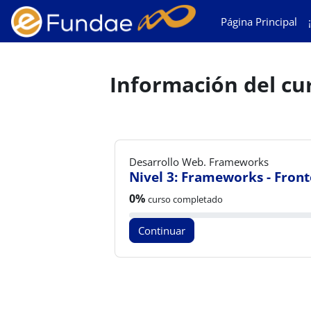
Salta al contenido principal
Página Principal
Información del cu
Desarrollo Web. Frameworks
Nivel 3: Frameworks - Fron
Progreso del curso:
0%
curso completado
Continuar