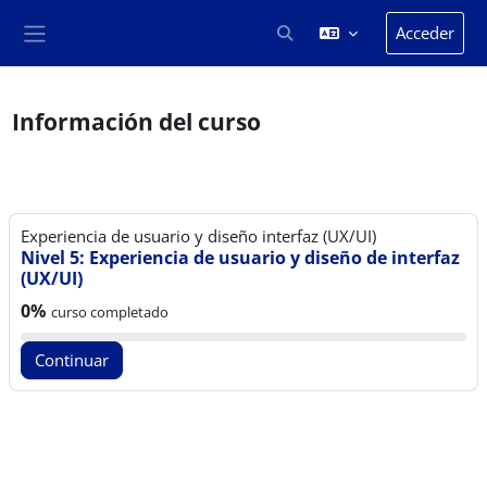
Salta al contenido principal
Acceder
Selector de búsqueda de en
Panel lateral
Información del curso
Experiencia de usuario y diseño interfaz (UX/UI)
Nivel 5: Experiencia de usuario y diseño de interfaz
(UX/UI)
Progreso del curso:
0%
curso completado
Continuar