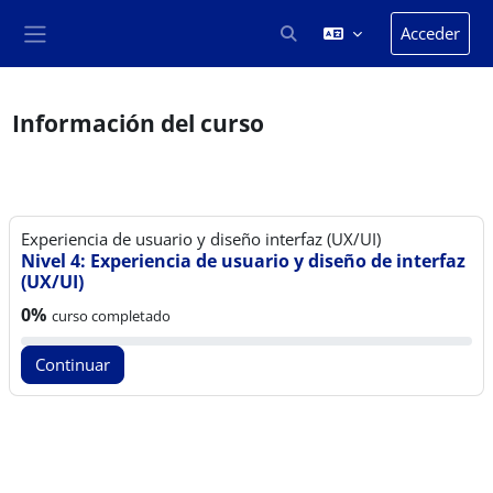
Salta al contenido principal
Acceder
Selector de búsqueda de en
Panel lateral
Información del curso
Experiencia de usuario y diseño interfaz (UX/UI)
Nivel 4: Experiencia de usuario y diseño de interfaz
(UX/UI)
Progreso del curso:
0%
curso completado
Continuar