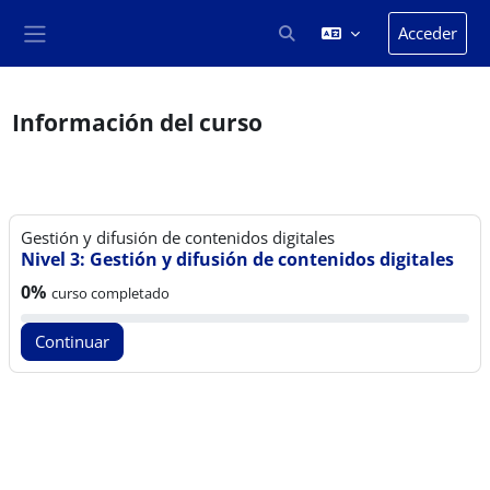
Salta al contenido principal
Acceder
Selector de búsqueda de en
Panel lateral
Información del curso
Gestión y difusión de contenidos digitales
Nivel 3: Gestión y difusión de contenidos digitales
Progreso del curso:
0%
curso completado
Continuar