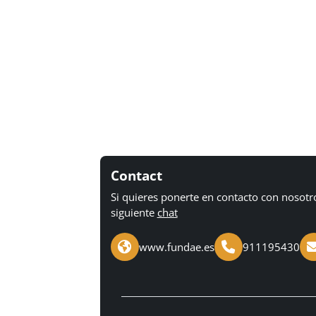
Contact
Si quieres ponerte en contacto con nosotr
siguiente
chat
www.fundae.es
911195430