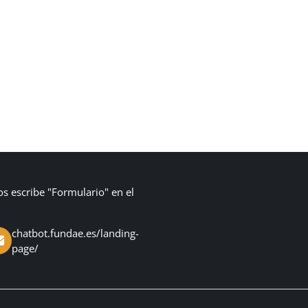
os escribe "Formulario" en el
chatbot.fundae.es/landing-
page/