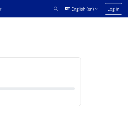
r
English ‎(en)‎
Log in
Toggle search input