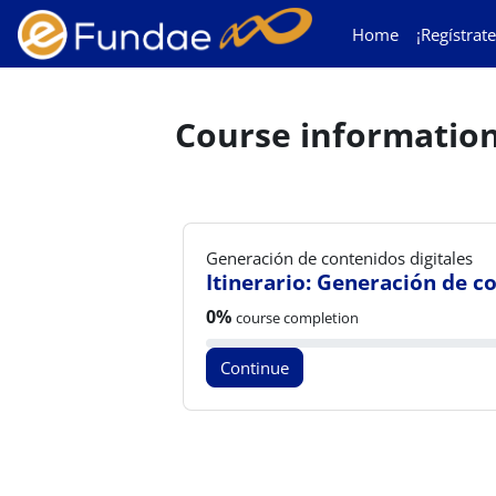
Skip to main content
Home
¡Regístrate
Course informatio
Generación de contenidos digitales
Itinerario: Generación de co
Course progress:
0%
course completion
Continue