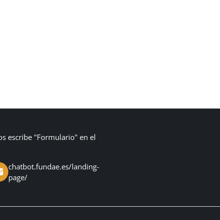
os escribe "Formulario" en el
chatbot.fundae.es/landing-
page/