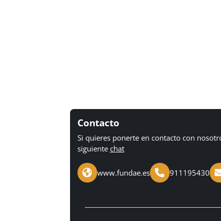
Contacto
Si quieres ponerte en contacto con nosotr
siguiente
chat
www.fundae.es
911195430