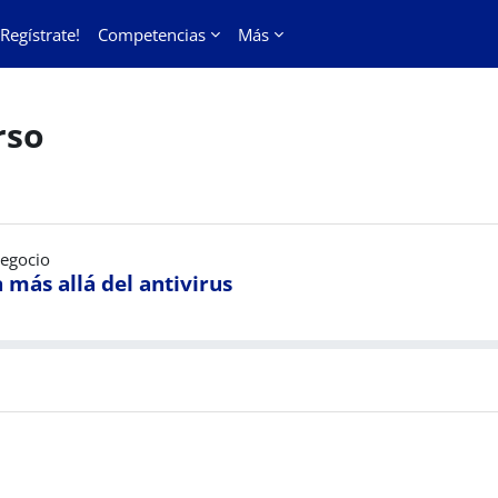
¡Regístrate!
Competencias
Más
rso
negocio
 más allá del antivirus