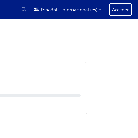
Español - Internacional ‎(es)‎
Acceder
Selector de búsqueda de entrada