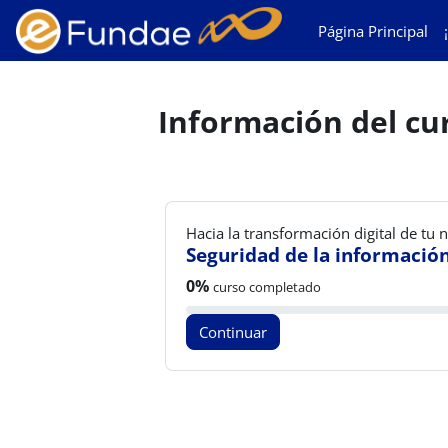
Salta al contenido principal
Página Principal
Información del cu
Hacia la transformación digital de tu 
Seguridad de la información
Progreso del curso:
0%
curso completado
Continuar