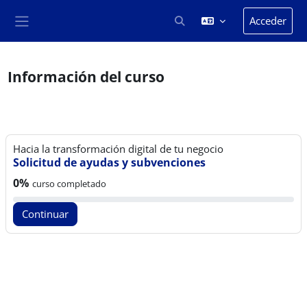
Salta al contenido principal
Acceder
Selector de búsqueda de en
Panel lateral
Información del curso
Hacia la transformación digital de tu negocio
Solicitud de ayudas y subvenciones
Progreso del curso:
0%
curso completado
Continuar