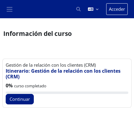
Salta al contenido principal
Acceder
Selector de búsqueda de en
Panel lateral
Información del curso
Gestión de la relación con los clientes (CRM)
Itinerario: Gestión de la relación con los clientes
(CRM)
Progreso del curso:
0%
curso completado
Continuar