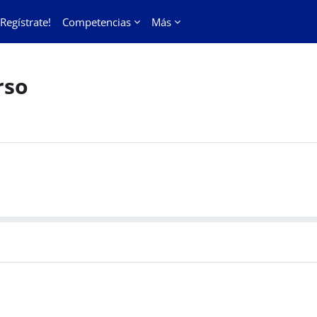
¡Regístrate!
Competencias
Más
rso