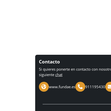
Contacto
Si quieres ponerte en contacto con nosotr
siguiente
chat
www.fundae.es
911195430