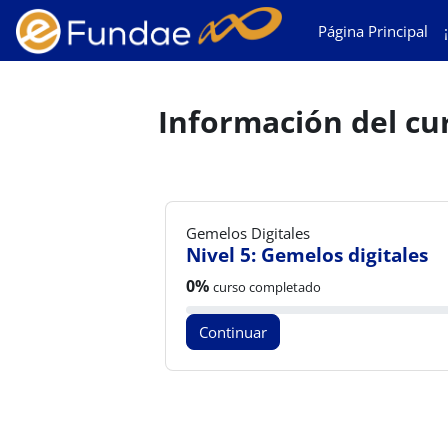
Salta al contenido principal
Página Principal
Información del cu
Gemelos Digitales
Nivel 5: Gemelos digitales
Progreso del curso:
0%
curso completado
Continuar