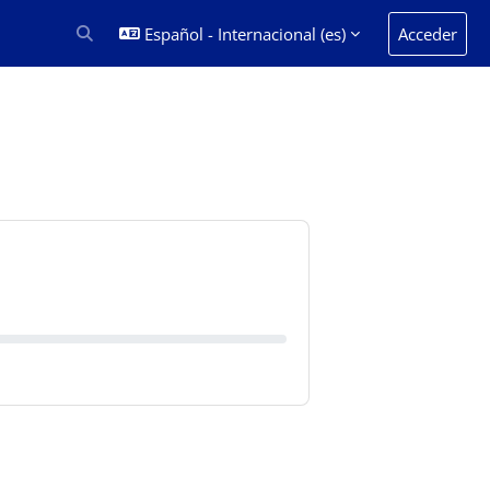
Español - Internacional ‎(es)‎
Acceder
Selector de búsqueda de entrada