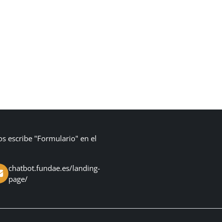
os escribe "Formulario" en el
chatbot.fundae.es/landing-
page/