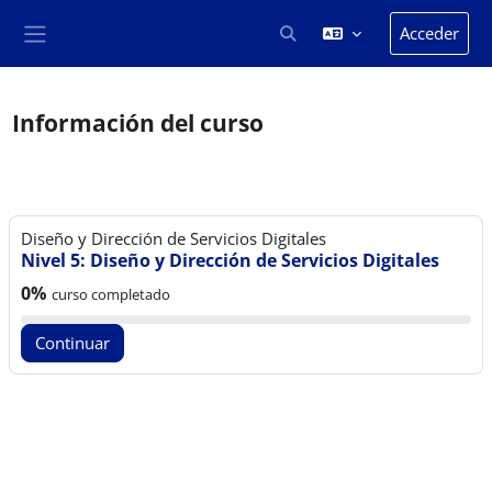
Salta al contenido principal
Acceder
Selector de búsqueda de en
Panel lateral
Información del curso
Diseño y Dirección de Servicios Digitales
Nivel 5: Diseño y Dirección de Servicios Digitales
Progreso del curso:
0%
curso completado
Continuar