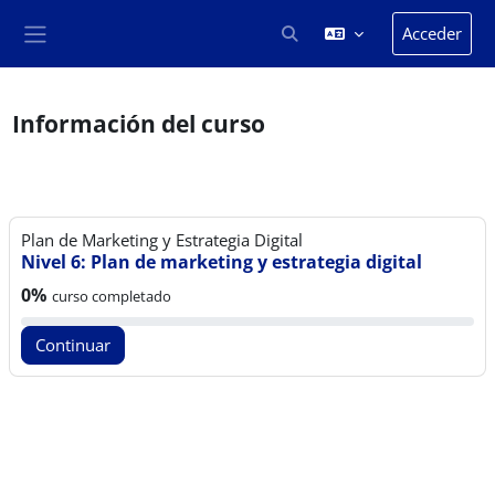
Salta al contenido principal
Acceder
Selector de búsqueda de en
Panel lateral
Información del curso
Plan de Marketing y Estrategia Digital
Nivel 6: Plan de marketing y estrategia digital
Progreso del curso:
0%
curso completado
Continuar