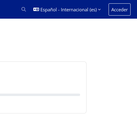
Español - Internacional ‎(es)‎
Acceder
Selector de búsqueda de entrada