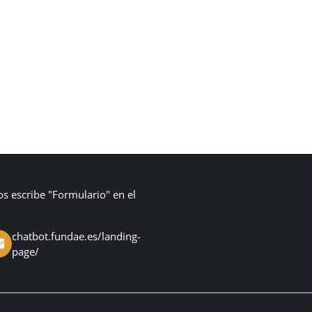
os escribe "Formulario" en el
chatbot.fundae.es/landing-
page/