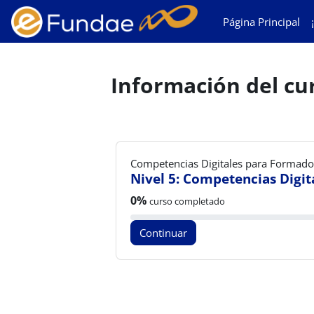
Salta al contenido principal
Página Principal
Información del cu
Competencias Digitales para Formad
Nivel 5: Competencias Digi
Progreso del curso:
0%
curso completado
Continuar