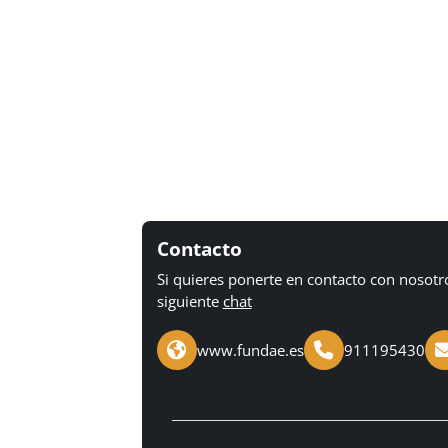
Contacto
Si quieres ponerte en contacto con nosotr
siguiente
chat
www.fundae.es
911195430