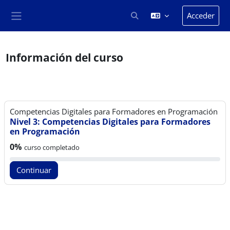
Salta al contenido principal
Acceder
Selector de búsqueda de en
Panel lateral
Información del curso
Competencias Digitales para Formadores en Programación
Nivel 3: Competencias Digitales para Formadores
en Programación
Progreso del curso:
0%
curso completado
Continuar