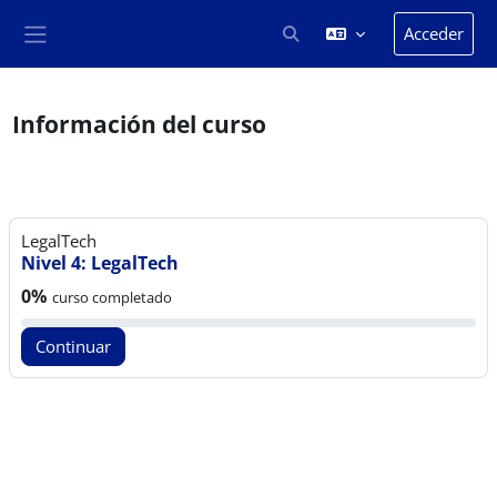
Salta al contenido principal
Acceder
Selector de búsqueda de en
Panel lateral
Información del curso
LegalTech
Nivel 4: LegalTech
Progreso del curso:
0%
curso completado
Continuar