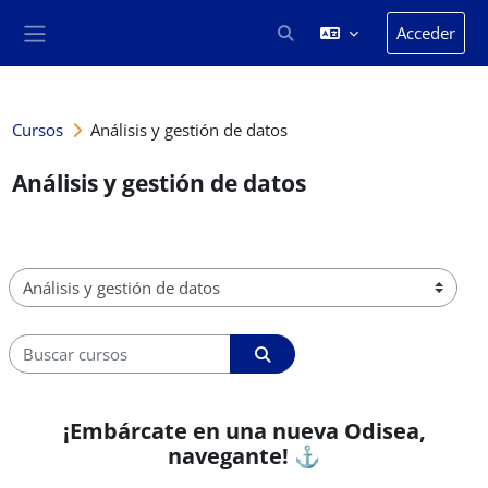
Salta al contenido principal
Acceder
Selector de búsqueda de en
Panel lateral
Cursos
Análisis y gestión de datos
Análisis y gestión de datos
Categorías
Buscar cursos
Buscar cursos
¡Embárcate en una nueva Odisea,
navegante! ⚓