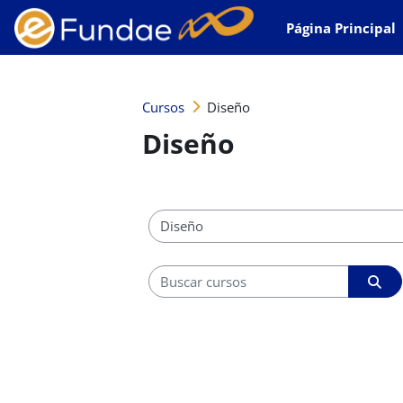
Salta al contenido principal
Página Principal
Cursos
Diseño
Diseño
Categorías
Buscar cursos
Busc