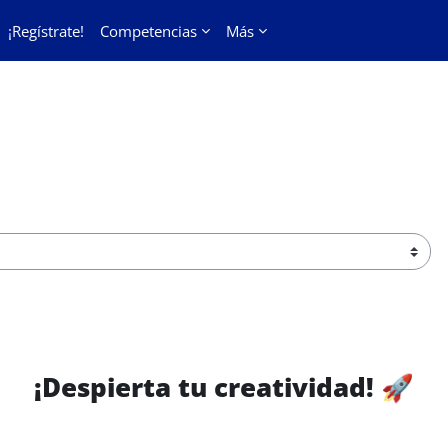
¡Regístrate!
Competencias
Más
ar cursos
¡Despierta tu creatividad!
🚀