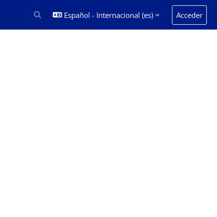
Español - Internacional ‎(es)‎
Acceder
Selector de búsqueda de entrada